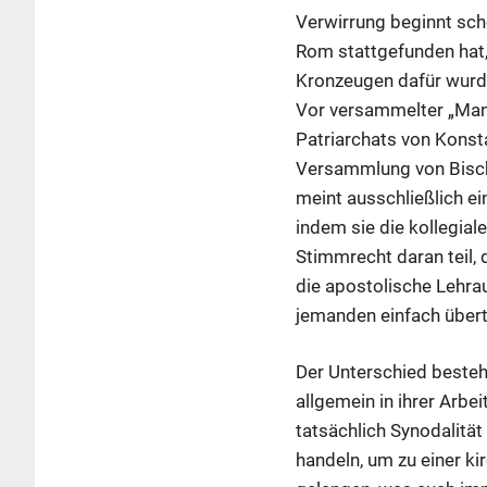
Verwirrung beginnt sch
Rom stattgefunden hat,
Kronzeugen dafür wurde
Vor versammelter „Man
Patriarchats von Konsta
Versammlung von Bischö
meint ausschließlich e
indem sie die kollegi
Stimmrecht daran teil,
die apostolische Lehrau
jemanden einfach übertr
Der Unterschied besteht
allgemein in ihrer Arb
tatsächlich Synodalität 
handeln, um zu einer ki