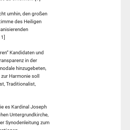
icht umhin, den großen
Stimme des Heiligen
rganisierenden
11]
eren“ Kandidaten und
ransparenz in der
nodale hinzugebeten,
 zur Harmonie soll
, Traditionalist,
wie es Kardinal Joseph
chen Untergrundkirche,
 der Synodenleitung zum