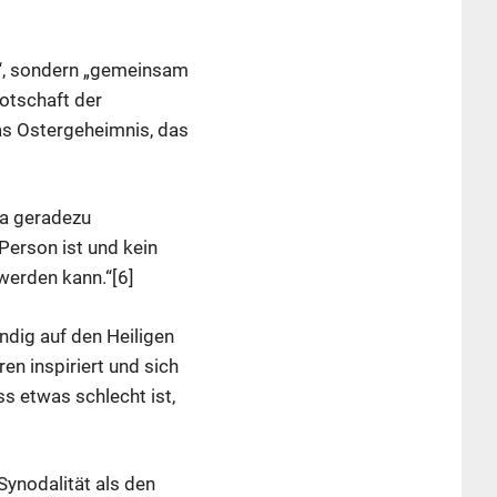
n“, sondern „gemeinsam
Botschaft der
as Ostergeheimnis, das
ja geradezu
Person ist und kein
erden kann.“[6]
ndig auf den Heiligen
ren inspiriert und sich
ss etwas schlecht ist,
ynodalität als den