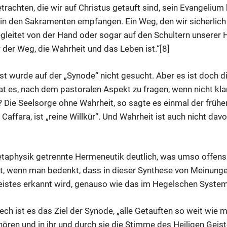
trachten, die wir auf Christus getauft sind, sein Evangeliu
 in den Sakramenten empfangen. Ein Weg, den wir sicherli
leitet von der Hand oder sogar auf den Schultern unserer Hi
der Weg, die Wahrheit und das Leben ist.“[8]
t wurde auf der „Synode“ nicht gesucht. Aber es ist doch die
 es, nach dem pastoralen Aspekt zu fragen, wenn nicht klar i
? Die Seelsorge ohne Wahrheit, so sagte es einmal der frühe
 Caffara, ist „reine Willkür“. Und Wahrheit ist auch nicht d
etaphysik getrennte Hermeneutik deutlich, was umso offensi
t, wenn man bedenkt, dass in dieser Synthese von Meinunge
istes erkannt wird, genauso wie das im Hegelschen System
ch ist es das Ziel der Synode, „alle Getauften so weit wie 
ören und in ihr und durch sie die Stimme des Heiligen Geist