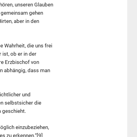
m hören, unseren Glauben
ch gemeinsam gehen
rten, aber in den
 Wahrheit, die uns frei
st, ob er in der
re Erzbischof von
avon abhängig, dass man
chtlicher und
n selbstsicher die
 geschieht.
möglich einzubeziehen,
es zu erkennen.“[9]