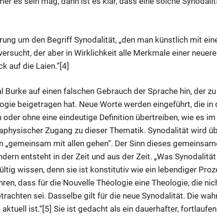
r es sein mag, dann ist es klar, dass eine solche Synodalit
rung um den Begriff Synodalität, „den man künstlich mit eine
ersucht, der aber in Wirklichkeit alle Merkmale einer neuere
k auf die Laien.“[4]
l Burke auf einen falschen Gebrauch der Sprache hin, der zu
ogie beigetragen hat. Neue Worte werden eingeführt, die in 
oder ohne eine eindeutige Definition übertreiben, wie es im 
metaphysischer Zugang zu dieser Thematik. Synodalität wird 
 von „gemeinsam mit allen gehen“. Der Sinn dieses gemeinsam
ern entsteht in der Zeit und aus der Zeit. „Was Synodalität I
tig wissen, denn sie ist konstitutiv wie ein lebendiger Pro
en, dass für die Nouvelle Théologie eine Theologie, die nicht
trachten sei. Dasselbe gilt für die neue Synodalität. Die wah
 aktuell ist.“[5] Sie ist gedacht als ein dauerhafter, fortlauf