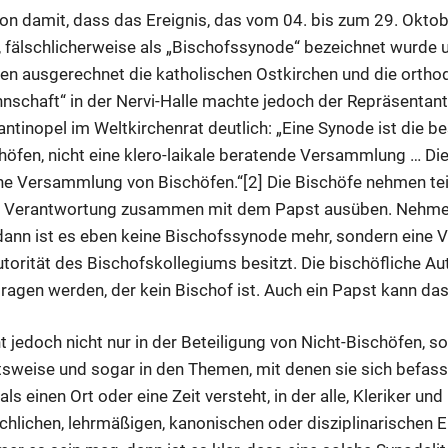
on damit, dass das Ereignis, das vom 04. bis zum 29. Oktob
 fälschlicherweise als „Bischofssynode“ bezeichnet wurde u
n ausgerechnet die katholischen Ostkirchen und die ortho
nschaft“ in der Nervi-Halle machte jedoch der Repräsenta
ntinopel im Weltkirchenrat deutlich: „Eine Synode ist die b
fen, nicht eine klero-laikale beratende Versammlung … Die 
ine Versammlung von Bischöfen.“[2] Die Bischöfe nehmen teil
ale Verantwortung zusammen mit dem Papst ausüben. Nehme
 dann ist es eben keine Bischofssynode mehr, sondern eine 
torität des Bischofskollegiums besitzt. Die bischöfliche Aut
agen werden, der kein Bischof ist. Auch ein Papst kann das
 jedoch nicht nur in der Beteiligung von Nicht-Bischöfen, 
eitsweise und sogar in den Themen, mit denen sie sich befa
als einen Ort oder eine Zeit versteht, in der alle, Kleriker u
rchlichen, lehrmäßigen, kanonischen oder disziplinarischen 