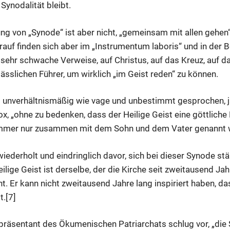
Synodalität bleibt.
ung von „Synode“ ist aber nicht, „gemeinsam mit allen gehe
rauf finden sich aber im „Instrumentum laboris“ und in der 
sehr schwache Verweise, auf Christus, auf das Kreuz, auf d
lässlichen Führer, um wirklich „im Geist reden“ zu können.
 unverhältnismäßig wie vage und unbestimmt gesprochen, 
, „ohne zu bedenken, dass der Heilige Geist eine göttliche 
immer nur zusammen mit dem Sohn und dem Vater genannt w
iederholt und eindringlich davor, sich bei dieser Synode stä
ilige Geist ist derselbe, der die Kirche seit zweitausend Jah
ht. Er kann nicht zweitausend Jahre lang inspiriert haben, da
t.[7]
räsentant des Ökumenischen Patriarchats schlug vor, „die S