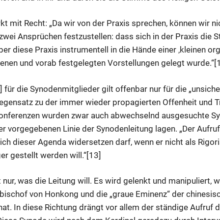
t mit Recht: „Da wir von der Praxis sprechen, können wir n
wei Ansprüchen festzustellen: dass sich in der Praxis die 
ber diese Praxis instrumentell in die Hände einer ‚kleinen o
nen und vorab festgelegten Vorstellungen gelegt wurde.“[
für die Synodenmitglieder gilt offenbar nur für die „unsich
egensatz zu der immer wieder propagierten Offenheit und T
konferenzen wurden zwar auch abwechselnd ausgesuchte Sy
er vorgegebenen Linie der Synodenleitung lagen. „Der Aufruf
ch dieser Agenda widersetzen darf, wenn er nicht als Rigorist
er gestellt werden will.“[13]
 nur, was die Leitung will. Es wird gelenkt und manipuliert, 
rzbischof von Honkong und die „graue Eminenz“ der chinesis
at. In diese Richtung drängt vor allem der ständige Aufruf