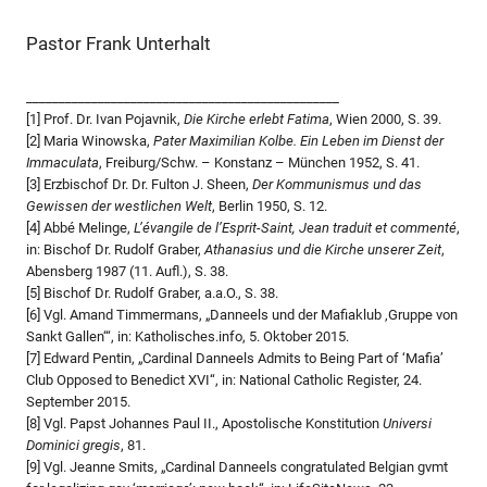
Pastor Frank Unterhalt
________________________________________________
[1] Prof. Dr. Ivan Pojavnik,
Die Kirche erlebt Fatima
, Wien 2000, S. 39.
[2] Maria Winowska,
Pater Maximilian Kolbe. Ein Leben im Dienst der
Immaculata
, Freiburg/Schw. – Konstanz – München 1952, S. 41.
[3] Erzbischof Dr. Dr. Fulton J. Sheen,
Der Kommunismus und das
Gewissen der westlichen Welt
, Berlin 1950, S. 12.
[4] Abbé Melinge,
L’évangile de l’Esprit-Saint, Jean traduit et commenté
,
in: Bischof Dr. Rudolf Graber,
Athanasius und die Kirche unserer Zeit
,
Abensberg 1987 (11. Aufl.), S. 38.
[5] Bischof Dr. Rudolf Graber, a.a.O., S. 38.
[6] Vgl. Amand Timmermans, „Danneels und der Mafiaklub ‚Gruppe von
Sankt Gallen‘“, in: Katholisches.info, 5. Oktober 2015.
[7] Edward Pentin, „Cardinal Danneels Admits to Being Part of ‘Mafia’
Club Opposed to Benedict XVI“, in: National Catholic Register, 24.
September 2015.
[8] Vgl. Papst Johannes Paul II., Apostolische Konstitution
Universi
Dominici gregis
, 81.
[9] Vgl. Jeanne Smits, „Cardinal Danneels congratulated Belgian gvmt