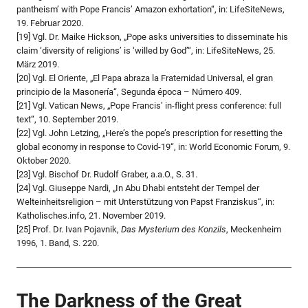
pantheism’ with Pope Francis’ Amazon exhortation“, in: LifeSiteNews,
19. Februar 2020.
[19] Vgl. Dr. Maike Hickson, „Pope asks universities to disseminate his
claim ‘diversity of religions’ is ‘willed by God’“, in: LifeSiteNews, 25.
März 2019.
[20] Vgl. El Oriente, „El Papa abraza la Fraternidad Universal, el gran
principio de la Masonería“, Segunda época – Número 409.
[21] Vgl. Vatican News, „Pope Francis’ in-flight press conference: full
text“, 10. September 2019.
[22] Vgl. John Letzing, „Here’s the pope’s prescription for resetting the
global economy in response to Covid-19“, in: World Economic Forum, 9.
Oktober 2020.
[23] Vgl. Bischof Dr. Rudolf Graber, a.a.O., S. 31.
[24] Vgl. Giuseppe Nardi, „In Abu Dhabi entsteht der Tempel der
Welteinheitsreligion – mit Unterstützung von Papst Franziskus“, in:
Katholisches.info, 21. November 2019.
[25] Prof. Dr. Ivan Pojavnik,
Das Mysterium des Konzils
, Meckenheim
1996, 1. Band, S. 220.
The Darkness of the Great