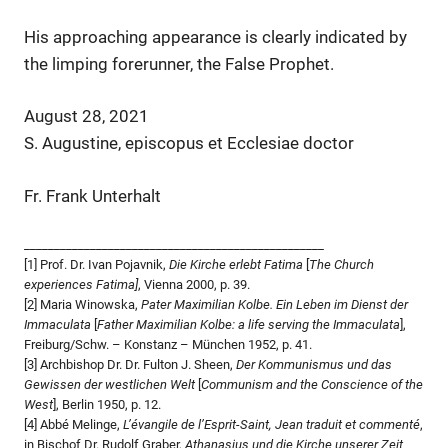
His approaching appearance is clearly indicated by
the limping forerunner, the False Prophet.
August 28, 2021
S. Augustine, episcopus et Ecclesiae doctor
Fr. Frank Unterhalt
__________________________________________________
[1] Prof. Dr. Ivan Pojavnik,
Die Kirche erlebt Fatima
[
The Church
experiences Fatima]
, Vienna 2000, p. 39.
[2] Maria Winowska,
Pater Maximilian Kolbe. Ein Leben im Dienst der
Immaculata
[
Father Maximilian Kolbe: a life serving the Immaculata
],
Freiburg/Schw. – Konstanz – München 1952, p. 41.
[3] Archbishop Dr. Dr. Fulton J. Sheen,
Der Kommunismus und das
Gewissen der westlichen Welt
[
Communism and the Conscience of the
West
], Berlin 1950, p. 12.
[4] Abbé Melinge,
L’évangile de l’Esprit-Saint, Jean traduit et commenté
,
in Bischof Dr. Rudolf Graber,
Athanasius und die Kirche unserer Zeit