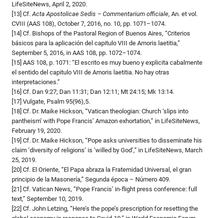
LifeSiteNews, April 2, 2020.
[13] Cf.
Acta Apostolicae Sedis – Commentarium officiale
, An. et vol.
CVIII (AAS 108), October 7, 2016, no. 10, pp. 1071–1074.
[14] Cf. Bishops of the Pastoral Region of Buenos Aires, “Criterios
básicos para la aplicación del capitulo VIII de Amoris laetitia,”
September 5, 2016, in AAS 108, pp. 1072–1074.
[15] AAS 108, p. 1071: “El escrito es muy bueno y explicita cabalmente
el sentido del capitulo VIII de Amoris laetitia. No hay otras
interpretaciones.”
[16] Cf. Dan 9:27; Dan 11:31; Dan 12:11; Mt 24:15; Mk 13:14.
[17] Vulgate, Psalm 95(96),5.
[18] Cf. Dr. Maike Hickson, “Vatican theologian: Church ‘slips into
pantheism’ with Pope Francis’ Amazon exhortation,” in LifeSiteNews,
February 19, 2020.
[19] Cf. Dr. Maike Hickson, “Pope asks universities to disseminate his
claim ‘diversity of religions’ is ‘willed by God’,” in LifeSiteNews, March
25, 2019.
[20] Cf. El Oriente, “El Papa abraza la Fraternidad Universal, el gran
principio de la Masonería,” Segunda época – Número 409.
[21] Cf. Vatican News, “Pope Francis’ in-flight press conference: full
text,” September 10, 2019.
[22] Cf. John Letzing, “Here’s the pope’s prescription for resetting the