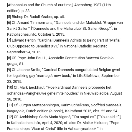
[Athanasius and the Church of our time], Abensberg 1987 (11th
edition), p. 38.
[5] Bishop Dr. Rudolf Graber, op. cit.
[6] Cf. Amand Timmermans, “Danneels und der Mafiaklub ‘Gruppe von
Sankt Gallen’” [“Danneels and the Mafia club ‘St. Gallen Group’”], in
Katholisches.info, October 5, 2015.
[7] Edward Pentin, “Cardinal Danneels Admits to Being Part of ‘Mafia’
Club Opposed to Benedict XVI,” in National Catholic Register,
September 24, 2015.
[8] Cf. Pope John Paul II, Apostolic Constitution
Universi Dominici
gregis
, 81.
[9] Cf. Jeanne Smits, “Cardinal Danneels congratulated Belgian gvmt
for legalizing gay ‘marriage’: new book,” in LifeSiteNews, September
23, 2015.
[10] Cf. Mark Eeckhaut, “Hoe kardinaal Danneels probeerde het
schandaal-Vangheluwe geheim te houden,” in Nieuwsblad.be, August
28, 2010.
[11] Cf. Jürgen Mettepenningen, Karim Schelkens,
Godfried Danneels:
biographie
, Dutch edition (e-book), Kalmthout 2015, chs. 22 and 24.
[12] Cf. Archbishop Carlo Maria Viganò, “‘Du sagst es’” [“‘You said it’”],
in Katholisches.info, April 4, 2020; cf. also Dr. Maike Hickson, “Pope
Francis drops ‘Vicar of Christ’ title in Vatican yearbook,” in