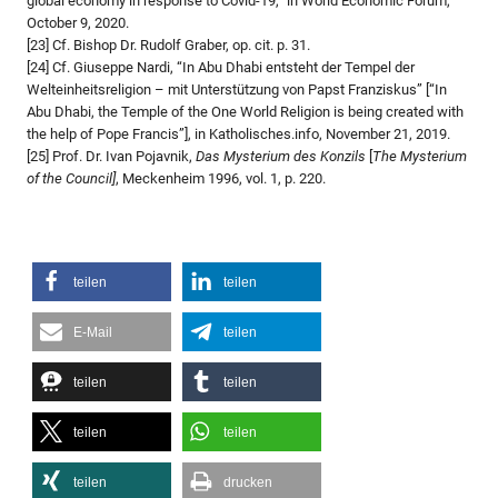
global economy in response to Covid-19,” in World Economic Forum,
October 9, 2020.
[23] Cf. Bishop Dr. Rudolf Graber, op. cit. p. 31.
[24] Cf. Giuseppe Nardi, “In Abu Dhabi entsteht der Tempel der
Welteinheitsreligion – mit Unterstützung von Papst Franziskus” [“In
Abu Dhabi, the Temple of the One World Religion is being created with
the help of Pope Francis”], in Katholisches.info, November 21, 2019.
[25] Prof. Dr. Ivan Pojavnik,
Das Mysterium des Konzils
[
The Mysterium
of the Council]
, Meckenheim 1996, vol. 1, p. 220.
teilen
teilen
E-Mail
teilen
teilen
teilen
teilen
teilen
teilen
drucken