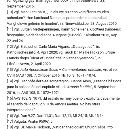
for legalizing gay ‘marriage’: new book“, in: LifeSiteNews, 23.
September 2015.
[10] Vgl. Mark Eeckhaut, „‘En als we nu eens vergiffenis zouden
schenken?’ Hoe kardinaal Danneels probeerde het schandaal-
Vangheluwe geheim te houden“, in: Nieuwsblad.be, 28. August 2010.
[11] Vgl. Jürgen Mettepenningen, Karim Schelkens,
Godfried Danneels:
biographie
, niederländische Ausgabe (e-Book), Kalmthout 2015, Kap.
22 und 24.
[12] Vgl. Erzbischof Carlo Maria Viganò, „‚Du sagst es‘“, in:
Katholisches.info, 4. April 2020; vgl. auch Dr. Maike Hickson, „Pope
Francis drops ‘Vicar of Christ’ title in Vatican yearbook“, in:
LifeSiteNews, 2. April 2020.
[13] Vgl.
Acta Apostolicae Sedis – Commentarium officiale
, An. et vol.
CVIII (AAS 108), 7. Oktober 2016, Nr. 10, S. 1071–1074.
[14] Vgl. Bischöfe der Seelsorgeregion Buenos Aires, „Criterios básicos
para la aplicación del capitulo VIII de
Amoris laetitia
“, 5. September
2016, in: AAS 108, S. 1072–1074.
[15] AAS 108, S. 1071: „El escrito es muy bueno y explicita cabalmente
el sentido del capitulo VIII de
Amoris laetitia
. No hay otras
interpretaciones.“
[16] Vgl. Dan 9,27; Dan 11,31; Dan 12,11; Mt 24,15; Mk 13,14.
[17] Vulgata, Psalm 95(96),5.
[18] Vgl. Dr. Maike Hickson, „Vatican theologian: Church ‘slips into