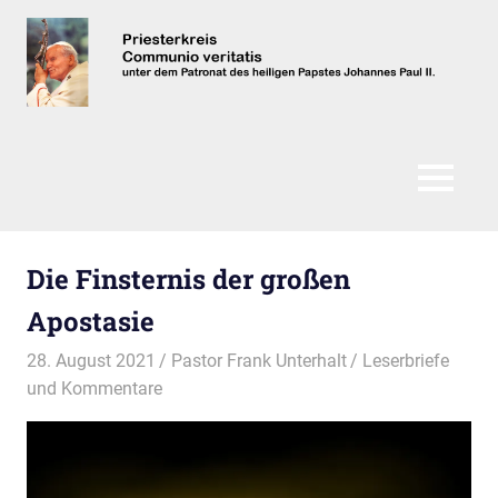
Zum
Inhalt
springen
Communio
Veritatis
MENÜ
Die Finsternis der großen
Apostasie
28. August 2021
Pastor Frank Unterhalt
Leserbriefe
und Kommentare