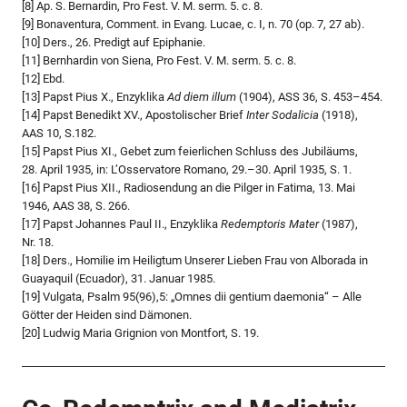
[8] Ap. S. Bernardin, Pro Fest. V. M. serm. 5. c. 8.
[9] Bonaventura, Comment. in Evang. Lucae, c. I, n. 70 (op. 7, 27 ab).
[10] Ders., 26. Predigt auf Epiphanie.
[11] Bernhardin von Siena, Pro Fest. V. M. serm. 5. c. 8.
[12] Ebd.
[13] Papst Pius X., Enzyklika
Ad diem illum
(1904), ASS 36, S. 453–454.
[14] Papst Benedikt XV., Apostolischer Brief
Inter Sodalicia
(1918),
AAS 10, S.182.
[15] Papst Pius XI., Gebet zum feierlichen Schluss des Jubiläums,
28. April 1935, in: L’Osservatore Romano, 29.–30. April 1935, S. 1.
[16] Papst Pius XII., Radiosendung an die Pilger in Fatima, 13. Mai
1946, AAS 38, S. 266.
[17] Papst Johannes Paul II., Enzyklika
Redemptoris Mater
(1987),
Nr. 18.
[18] Ders., Homilie im Heiligtum Unserer Lieben Frau von Alborada in
Guayaquil (Ecuador), 31. Januar 1985.
[19] Vulgata, Psalm 95(96),5: „Omnes dii gentium daemonia“ – Alle
Götter der Heiden sind Dämonen.
[20] Ludwig Maria Grignion von Montfort, S. 19.