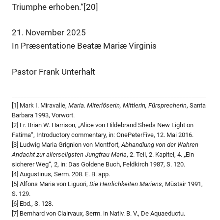
Triumphe erhoben.“[20]
21. November 2025
In Præsentatione Beatæ Mariæ Virginis
Pastor Frank Unterhalt
__________________________________________________________________
[1] Mark I. Miravalle,
Maria. Miterlöserin, Mittlerin, Fürsprecherin
, Santa
Barbara 1993, Vorwort.
[2] Fr. Brian W. Harrison, „Alice von Hildebrand Sheds New Light on
Fatima“, Introductory commentary, in: OnePeterFive, 12. Mai 2016.
[3] Ludwig Maria Grignion von Montfort,
Abhandlung von der Wahren
Andacht zur allerseligsten Jungfrau Maria
, 2. Teil, 2. Kapitel, 4. „Ein
sicherer Weg“, 2, in: Das Goldene Buch, Feldkirch 1987, S. 120.
[4] Augustinus, Serm. 208. E. B. app.
[5] Alfons Maria von Liguori,
Die Herrlichkeiten Mariens
, Müstair 1991,
S. 129.
[6] Ebd., S. 128.
[7] Bernhard von Clairvaux, Serm. in Nativ. B. V., De Aquaeductu.