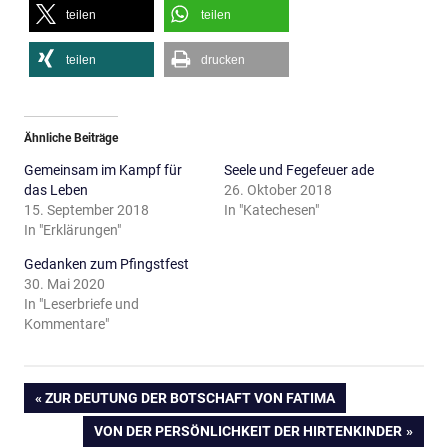
teilen
teilen
teilen
drucken
Ähnliche Beiträge
Gemeinsam im Kampf für
Seele und Fegefeuer ade
das Leben
26. Oktober 2018
15. September 2018
In "Katechesen"
In "Erklärungen"
Gedanken zum Pfingstfest
30. Mai 2020
In "Leserbriefe und
Kommentare"
Beitragsnavigation
VORHERIGER
ZUR DEUTUNG DER BOTSCHAFT VON FATIMA
BEITRAG:
NÄCHSTER
VON DER PERSÖNLICHKEIT DER HIRTENKINDER