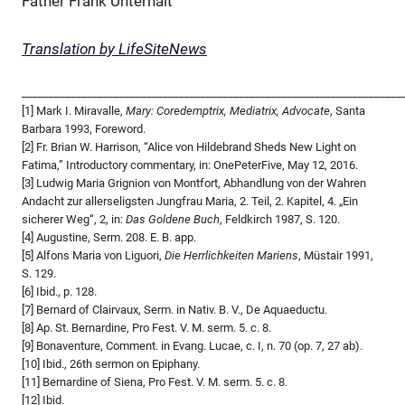
Father Frank Unterhalt
Translation by LifeSiteNews
______________________________________________________________________
[1] Mark I. Miravalle,
Mary: Coredemptrix, Mediatrix, Advocate
, Santa
Barbara 1993, Foreword.
[2] Fr. Brian W. Harrison, “Alice von Hildebrand Sheds New Light on
Fatima,” Introductory commentary, in: OnePeterFive, May 12, 2016.
[3] Ludwig Maria Grignion von Montfort, Abhandlung von der Wahren
Andacht zur allerseligsten Jungfrau Maria, 2. Teil, 2. Kapitel, 4. „Ein
sicherer Weg“, 2, in:
Das Goldene Buch
, Feldkirch 1987, S. 120.
[4] Augustine, Serm. 208. E. B. app.
[5] Alfons Maria von Liguori,
Die Herrlichkeiten Mariens
, Müstair 1991,
S. 129.
[6] Ibid., p. 128.
[7] Bernard of Clairvaux, Serm. in Nativ. B. V., De Aquaeductu.
[8] Ap. St. Bernardine, Pro Fest. V. M. serm. 5. c. 8.
[9] Bonaventure, Comment. in Evang. Lucae, c. I, n. 70 (op. 7, 27 ab).
[10] Ibid., 26th sermon on Epiphany.
[11] Bernardine of Siena, Pro Fest. V. M. serm. 5. c. 8.
[12] Ibid.