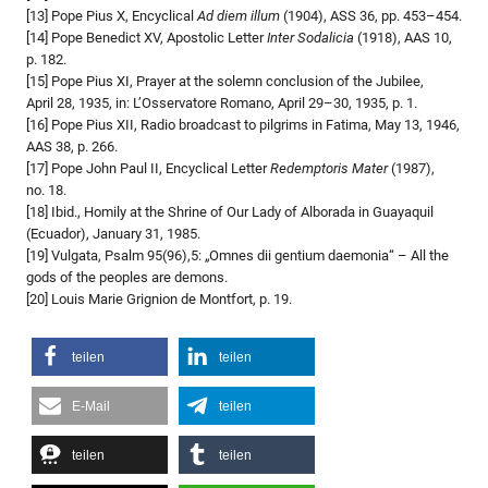
[13] Pope Pius X, Encyclical
Ad diem illum
(1904), ASS 36, pp. 453–454.
[14] Pope Benedict XV, Apostolic Letter
Inter Sodalicia
(1918), AAS 10,
p. 182.
[15] Pope Pius XI, Prayer at the solemn conclusion of the Jubilee,
April 28, 1935, in: L’Osservatore Romano, April 29–30, 1935, p. 1.
[16] Pope Pius XII, Radio broadcast to pilgrims in Fatima, May 13, 1946,
AAS 38, p. 266.
[17] Pope John Paul II, Encyclical Letter
Redemptoris Mater
(1987),
no. 18.
[18] Ibid., Homily at the Shrine of Our Lady of Alborada in Guayaquil
(Ecuador), January 31, 1985.
[19] Vulgata, Psalm 95(96),5: „Omnes dii gentium daemonia“ – All the
gods of the peoples are demons.
[20] Louis Marie Grignion de Montfort, p. 19.
teilen
teilen
E-Mail
teilen
teilen
teilen