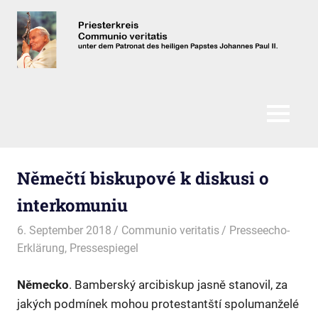
Zum
Inhalt
springen
Communio
Veritatis
MENÜ
Němečtí biskupové k diskusi o
interkomuniu
6. September 2018
Communio veritatis
Presseecho-
Erklärung
,
Pressespiegel
Německo
. Bamberský arcibiskup jasně stanovil, za
jakých podmínek mohou protestantští spolumanželé