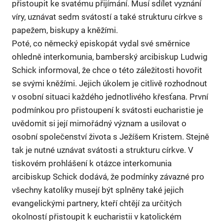
přistoupit ke svatému přijímání. Musí sdílet vyznání
víry, uznávat sedm svátostí a také strukturu církve s
papežem, biskupy a kněžími.
Poté, co německý episkopát vydal své směrnice
ohledně interkomunia, bamberský arcibiskup Ludwig
Schick informoval, že chce o této záležitosti hovořit
se svými kněžími. Jejich úkolem je citlivě rozhodnout
v osobní situaci každého jednotlivého křesťana. První
podmínkou pro přistoupení k svátosti eucharistie je
uvědomit si její mimořádný význam a usilovat o
osobní společenství života s Ježíšem Kristem. Stejně
tak je nutné uznávat svátosti a strukturu církve. V
tiskovém prohlášení k otázce interkomunia
arcibiskup Schick dodává, že podmínky závazné pro
všechny katolíky musejí být splněny také jejich
evangelickými partnery, kteří chtějí za určitých
okolností přistoupit k eucharistii v katolickém