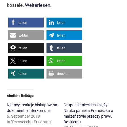
kostele.
Weiterlesen
.
teilen
teilen
E-Mail
teilen
teilen
teilen
teilen
teilen
teilen
drucken
Ähnliche Beiträge
Niemcy: reakcje biskupów na
Grupa niemieckich księży:
dokument o interkomunii
Nauka papieża Franciszka o
6. September 2018
małżeństwie przeczy prawu
In "Presseecho-Erklärung"
Boskiemu